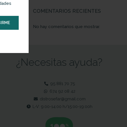
edades
COMENTARIOS RECIENTES
IRME
No hay comentarios que mostrar.
¿Necesitas ayuda?
95 881 70 75
674 92 08 42
distrosefar@gmail.com
L-V: 9:00-14:00 h/15:00-19:00h