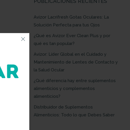
PUBLICACIONES RECIENTES
Avizor Lacrifresh Gotas Oculares: La
Solución Perfecta para tus Ojos
¿Qué es Avizor Ever Clean Plus y por
qué es tan popular?
Avizor: Líder Global en el Cuidado y
Mantenimiento de Lentes de Contacto y
la Salud Ocular
¿Qué diferencia hay entre suplementos
alimenticios y complementos
alimenticios?
Distribuidor de Suplementos
Alimenticios: Todo lo que Debes Saber