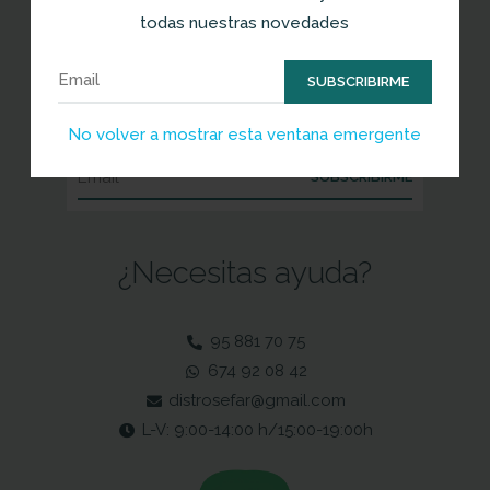
nuestras marcas.
todas nuestras novedades
Suscríbete y entérate de las mejores
SUBSCRIBIRME
ofertas
No volver a mostrar esta ventana emergente
SUBSCRIBIRME
¿Necesitas ayuda?
95 881 70 75
674 92 08 42
distrosefar@gmail.com
L-V: 9:00-14:00 h/15:00-19:00h