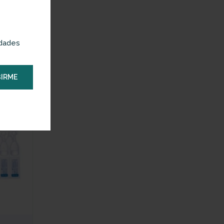
% – GOTAS
edades
STANTÁNEO
 OCULAR
IRME