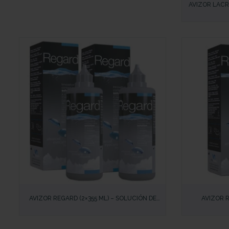
AVIZOR LACR
OCULARES – A
OCULA
VISTA RÁPIDA
VISTA RÁP
AVIZOR REGARD (2×355 ML) – SOLUCIÓN DE
AVIZOR 
MANTENIMIENTO PARA LENTILLAS CON
INNOVAD
TECNOLOGÍA OXYCHLORITE® – IDEAL PARA
TECNOLOGÍA
OJOS SENSIBLES
DES