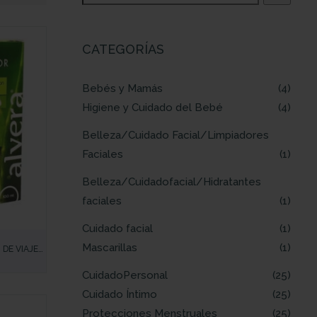
CATEGORÍAS
Bebés y Mamás
4
Higiene y Cuidado del Bebé
4
Belleza/Cuidado Facial/Limpiadores
Faciales
1
Belleza/Cuidadofacial/Hidratantes
faciales
1
Cuidado facial
1
Mascarillas
1
 DE VIAJE
LAS
CuidadoPersonal
25
Cuidado Íntimo
25
Protecciones Menstruales
25