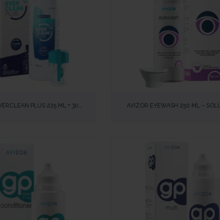
IDA
VISTA RÁPIDA
VERCLEAN PLUS 225 ML + 30
AVIZOR EYEWASH 250 ML – SOL
 LIMPIEZA Y DESINFECCIÓN PARA
OFTÁLMICA PARA LIMPIEZA Y ALIVI
OJOS SENSIBLES