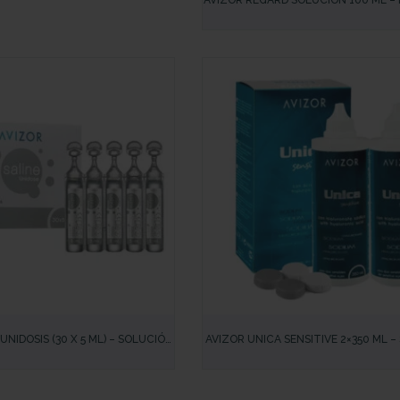
AVIZOR REGARD SOLUCIÓN 100 ML – 
LENTILLAS PARA VIAJES CON TEC
OXYCHLORITE® – LIMPIEZA Y HUM
IDA
VISTA RÁPIDA
UNIDOSIS (30 X 5 ML) – SOLUCIÓN
AVIZOR UNICA SENSITIVE 2×350 ML 
 ACLARADO E HIDRATACIÓN DE
PARA LIMPIEZA Y DESINFECCIÓN DE 
NTES DE CONTACTO
PARA OJOS SENSIBLES