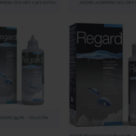
IFRESH OCU-DRY 0.30% GOTAS
AVIZOR LACRIFRESH OCU-DRY 
LIVIO INTENSO PARA SEQUEDAD
MONODOSIS – GOTAS OCULARES PAR
R MODERADA O SEVERA
IRRITACIÓN Y SEQUEDAD OCU
IDA
REGARD 355 ML – SOLUCIÓN
VISTA RÁPIDA
ORA PARA LENTILLAS CON
 OXYCHLORITE® – LIMPIEZA Y
INFECCIÓN COMPLETA