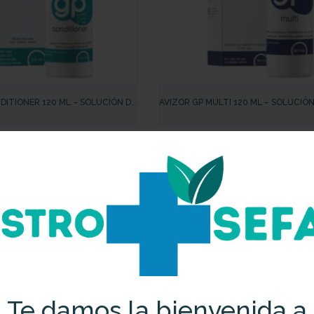
IDA
VISTA RÁPIDA
DITIONER 120 ML – SOLUCIÓN DE
AVIZOR GP MULTI 120 ML – SOLUCIÓ
MIENTO PARA LENTES RÍGIDAS
PARA LENTES DE CONTACTO RÍ
Te damos la bienvenida a