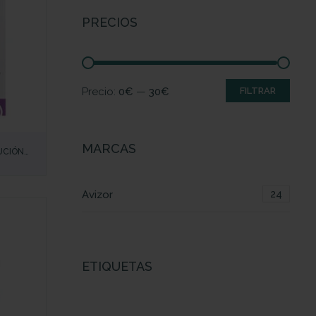
PRECIOS
Precio:
0€
—
30€
FILTRAR
MARCAS
UCIÓN
O OCULAR
24
Avizor
ETIQUETAS