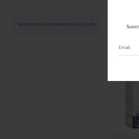
VISTA RÁP
VISTA RÁPIDA
AVIZOR LAC
AVIZOR ISOSOL VITARESEARCH SOLUCIÓN
Suscr
OCUL
SALINA CON ELECTROLITOS – MONODOSIS PARA
ACLARAR Y HUMECTAR LENTES DE CONTACTO
VISTA RÁP