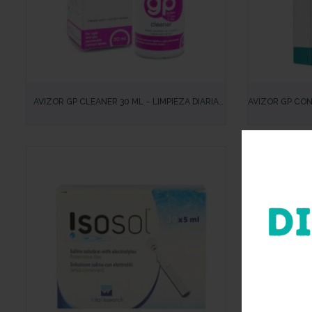
VISTA RÁPIDA
VISTA RÁP
AVIZOR GP CLEANER 30 ML – LIMPIEZA DIARIA
AVIZOR GP CON
PARA LENTES DE CONTACTO RÍGIDAS Y
ACONDICIONA
PERMEABLES