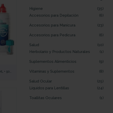
Higiene
35
Accesorios para Depilación
6
Accesorios para Manicura
23
Accesorios para Pedicura
6
Salud
10
Herbolario y Productos Naturales
1
Suplementos Alimenticios
9
Vitaminas y Suplementos
8
ML + 90
DA PARA
Salud Ocular
25
Líquidos para Lentillas
24
Toallitas Oculares
1