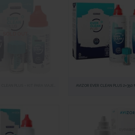
SOLD OUT
IDA
VISTA RÁPIDA
 CLEAN PLUS – KIT PARA VIAJE
AVIZOR EVER CLEAN PLUS 2×350 
ENTILLAS SIN FROTAR) – 60ML + 8
COMPRIMIDOS – LIMPIEZA PROFUN
TABLETAS
LENTILLAS