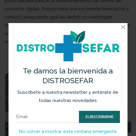
especializada para el acondicionamiento de lentes de
contacto rígidas. Proporciona una excelente lubricación y
confort, asegurando que las lentes se mantengan
hidratadas y protegidas durante todo el día. Perfecto para
usuarios que requieren un cuidado extra para sus lentes
rígidas, manteniendo la salud ocular y la comodidad.
Productos Relacionados
Te damos la bienvenida a
DISTROSEFAR
Suscríbete a nuestra newsletter y entérate de
todas nuestras novedades
SUBSCRIBIRME
AÑADIR AL CARRITO
No volver a mostrar esta ventana emergente