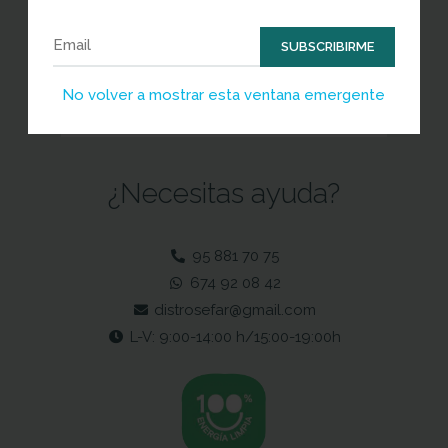
Suscríbete y entérate de las mejores
ofertas
SUBSCRIBIRME
No volver a mostrar esta ventana emergente
SUBSCRIBIRME
¿Necesitas ayuda?
95 881 70 75
674 92 08 42
distrosefar@gmail.com
L-V: 9:00-14:00 h/15:00-19:00h