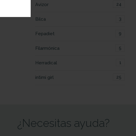
24
Avizor
3
Bilca
9
Fepadiet
5
Filarmónica
1
Herradical
25
intimi girl
¿Necesitas ayuda?