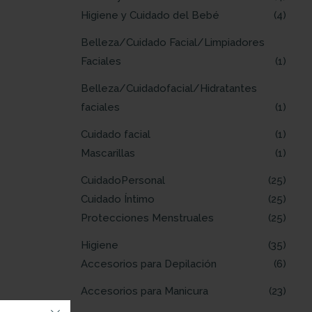
Higiene y Cuidado del Bebé
4
Belleza/Cuidado Facial/Limpiadores
Faciales
1
Belleza/Cuidadofacial/Hidratantes
faciales
1
Cuidado facial
1
Mascarillas
1
CuidadoPersonal
25
Cuidado Íntimo
25
Protecciones Menstruales
25
Higiene
35
Accesorios para Depilación
6
Accesorios para Manicura
23