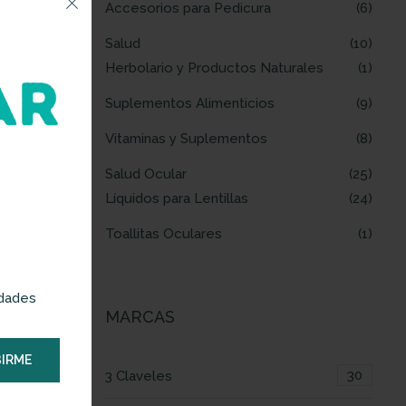
Accesorios para Pedicura
6
Salud
10
Herbolario y Productos Naturales
1
Suplementos Alimenticios
9
Vitaminas y Suplementos
8
Salud Ocular
25
Líquidos para Lentillas
24
Toallitas Oculares
1
edades
MARCAS
IRME
30
3 Claveles