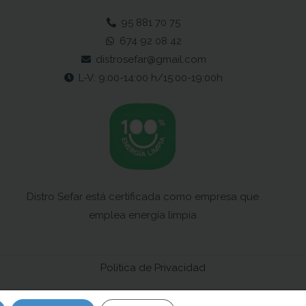
95 881 70 75
674 92 08 42
distrosefar@gmail.com
L-V: 9:00-14:00 h/15:00-19:00h
Distro Sefar está certificada como empresa que
emplea energía limpia
Política de Privacidad