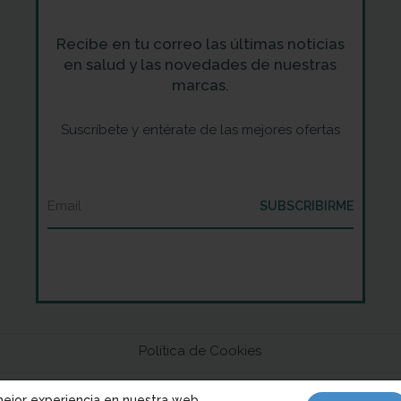
Recibe en tu correo las últimas noticias
en salud y las novedades de nuestras
marcas.
Suscríbete y entérate de las mejores ofertas
SUBSCRIBIRME
Política de Cookies
© 2023,
Distro Sefar.
Desarrollado por CrecerNK.
mejor experiencia en nuestra web.