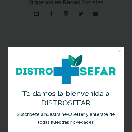
Síguenos en Redes Sociales
Newsletter
Recibe en tu correo las últimas
noticias en salud y las novedades de
nuestras marcas.
Te damos la bienvenida a
Suscríbete y entérate de las mejores
DISTROSEFAR
ofertas
Suscríbete a nuestra newsletter y entérate de
todas nuestras novedades
SUBSCRIBIRME