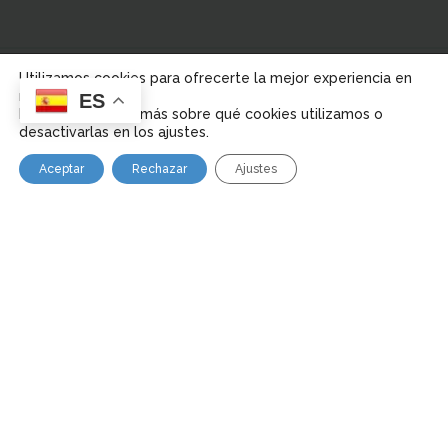
Política de
Utilizamos cookies para ofrecerte la mejor experiencia en
Aviso Legal
Política de Cookies
Privacidad
nuestra web.
ES
Puedes aprender más sobre qué cookies utilizamos o
desactivarlas en los ajustes.
© 2023,
Distro Sefar.
Desarrollado por CrecerNK.
Aceptar
Rechazar
Ajustes