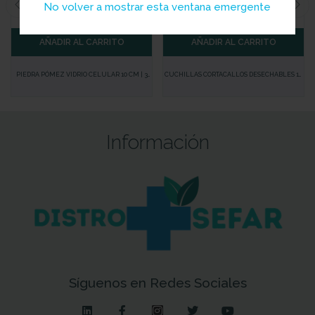
No volver a mostrar esta ventana emergente
AÑADIR AL CARRITO
AÑADIR AL CARRITO
PIEDRA PÓMEZ VIDRIO CELULAR 10 CM | 3
CUCHILLAS CORTACALLOS DESECHABLES 10
CLAVELES
UDS | 3 CLAVELES – PRECISIÓN Y SEGURIDAD
EN EL CUIDADO DE TUS PIES
Información
Síguenos en Redes Sociales