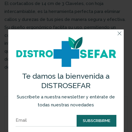
El cortacallos de 14 cm de 3 Claveles, con hoja
intercambiable, es la herramienta perfecta para eliminar
callos y durezas de tus pies de manera segura y efectiva.
Su diseño ergonómico facilita su uso, permitiendo un
control preciso y una experiencia cómoda. Las hojas
intercambiables aseguran una higiene óptima, mientras
que su tamaño compacto lo hace ideal para uso
doméstico y profesional. Mantén tus pies suaves y libres
de callos con esta herramienta esencial.
Te damos la bienvenida a
Productos Relacionados
DISTROSEFAR
Suscríbete a nuestra newsletter y entérate de
todas nuestras novedades
SUBSCRIBIRME