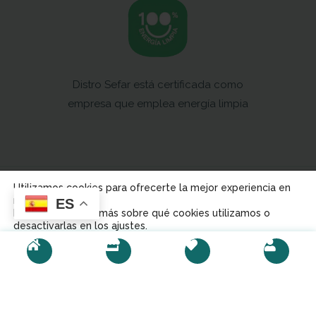
Distro Sefar está certificada como
empresa que emplea energía limpia
Política de
Utilizamos cookies para ofrecerte la mejor experiencia en
Aviso Legal
Política de Cookies
Privacidad
nuestra web.
ES
Puedes aprender más sobre qué cookies utilizamos o
desactivarlas en los ajustes.
© 2023,
Distro Sefar.
Desarrollado por CrecerNK.
Aceptar
Rechazar
Ajustes