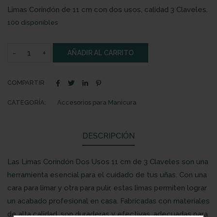
Limas Corindón de 11 cm con dos usos, calidad 3 Claveles.
100 disponibles
AÑADIR AL CARRITO
COMPARTIR
CATEGORÍA:
Accesorios para Manicura
DESCRIPCIÓN
Las Limas Corindón Dos Usos 11 cm de 3 Claveles son una
herramienta esencial para el cuidado de tus uñas. Con una
cara para limar y otra para pulir, estas limas permiten lograr
un acabado profesional en casa. Fabricadas con materiales
de alta calidad, son duraderas y efectivas, adecuadas para