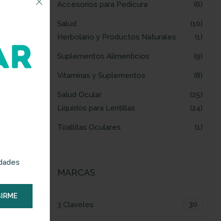
Accesorios para Pedicura
6
Salud
10
Herbolario y Productos Naturales
1
Suplementos Alimenticios
9
Vitaminas y Suplementos
8
Salud Ocular
25
Líquidos para Lentillas
24
Toallitas Oculares
1
edades
MARCAS
IRME
30
3 Claveles