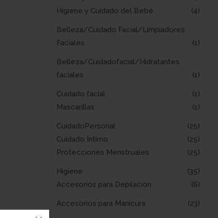
Higiene y Cuidado del Bebé
4
Belleza/Cuidado Facial/Limpiadores
Faciales
1
Belleza/Cuidadofacial/Hidratantes
faciales
1
Cuidado facial
1
Mascarillas
1
CuidadoPersonal
25
Cuidado Íntimo
25
Protecciones Menstruales
25
Higiene
35
Accesorios para Depilación
6
Accesorios para Manicura
23