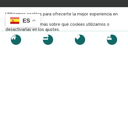
Política de
Utilizamos cookies para ofrecerte la mejor experiencia en
Aviso Legal
Política de Cookies
Privacidad
nuestra web.
ES
Puedes aprender más sobre qué cookies utilizamos o
desactivarlas en los ajustes.
© 2023,
Distro Sefar.
Desarrollado por CrecerNK.
Aceptar
Rechazar
Ajustes