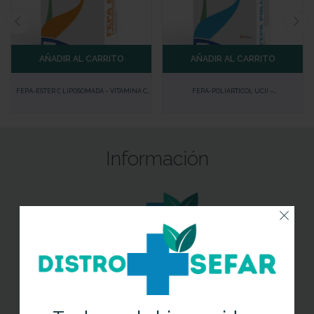
AÑADIR AL CARRITO
AÑADIR AL CARRITO
FEPA-ESTER C LIPOSOMADA – VITAMINA C
FEPA-POLIARTICOL UCII –
LIPOSOMADA PARA REFUERZO DEL SISTEMA
ANTIINFLAMATORIO NATURAL PARA
INMUNOLÓGICO
ARTICULACIONES CON EXTRACTO DE
MEJILLÓN DE LABIO VERDE
Información
Síguenos en Redes Sociales