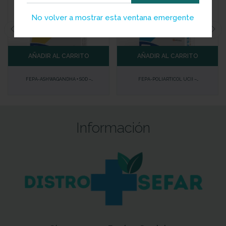
No volver a mostrar esta ventana emergente
AÑADIR AL CARRITO
AÑADIR AL CARRITO
FEPA-ASHWAGANDHA + SOD –
FEPA-POLIARTICOL UCII –
COMPLEMENTO ALIMENTICIO ADAPTÓGENO
ANTIINFLAMATORIO NATURAL PARA
PARA COMBATIR ESTRÉS Y ANSIEDAD
ARTICULACIONES CON EXTRACTO DE
MEJILLÓN DE LABIO VERDE
Información